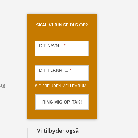
SKAL VI RINGE DIG OP?
RING
OP
DIT NAVN...
*
2
DIT TLF.NR. ...
*
 og
8-CIFRE UDEN MELLEMRUM
RING MIG OP, TAK!
Vi tilbyder også